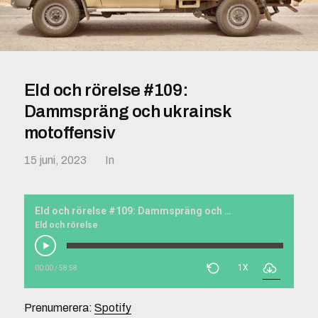
Eld och rörelse #109:
Dammspräng och ukrainsk
motoffensiv
15 juni, 2023
In
Eld och rörelse #109: Dammspräng och ukrainsk motoffensiv
Eld och rörelse
1X
00:00
/
58:58
Prenumerera:
Spotify