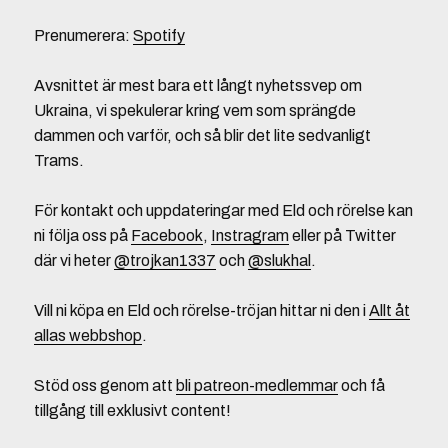
Prenumerera:
Spotify
Avsnittet är mest bara ett långt nyhetssvep om
Ukraina, vi spekulerar kring vem som sprängde
dammen och varför, och så blir det lite sedvanligt
Trams.
För kontakt och uppdateringar med Eld och rörelse kan
ni följa oss på
Facebook
,
Instragram
eller på Twitter
där vi heter
@trojkan1337
och
@slukhal
.
Vill ni köpa en Eld och rörelse-tröjan hittar ni den i
Allt åt
allas webbshop
.
Stöd oss genom att
bli patreon-medlemmar
och få
tillgång till exklusivt content!