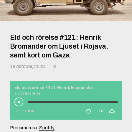
Eld och rörelse #121: Henrik
Bromander om Ljuset i Rojava,
samt kort om Gaza
19 oktober, 2023
In
Eld och rörelse #121: Henrik Bromander om Ljuset i Rojava, samt kort om Gaza
Eld och rörelse
1X
00:00
/
1:04:04
Prenumerera:
Spotify