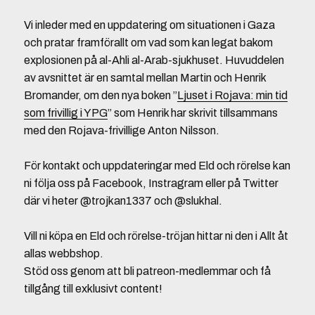
Vi inleder med en uppdatering om situationen i Gaza
och pratar framförallt om vad som kan legat bakom
explosionen på al-Ahli al-Arab-sjukhuset. Huvuddelen
av avsnittet är en samtal mellan Martin och Henrik
Bromander, om den nya boken ”
Ljuset i Rojava: min tid
som frivillig i YPG
” som Henrik har skrivit tillsammans
med den Rojava-frivillige Anton Nilsson.
För kontakt och uppdateringar med Eld och rörelse kan
ni följa oss på Facebook, Instragram eller på Twitter
där vi heter @trojkan1337 och @slukhal.
Vill ni köpa en Eld och rörelse-tröjan hittar ni den i Allt åt
allas webbshop.
Stöd oss genom att bli patreon-medlemmar och få
tillgång till exklusivt content!