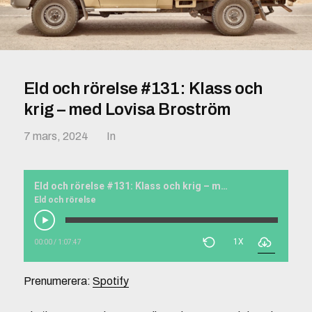
Eld och rörelse #131: Klass och
krig – med Lovisa Broström
7 mars, 2024
In
Eld och rörelse #131: Klass och krig – med Lovisa Broström
Eld och rörelse
1X
00:00
/
1:07:47
Prenumerera:
Spotify