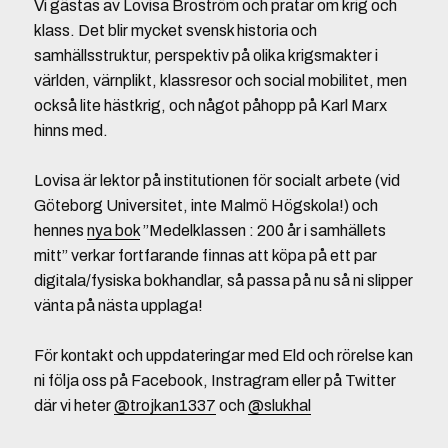
Vi gästas av Lovisa Broström och pratar om krig och
klass. Det blir mycket svensk historia och
samhällsstruktur, perspektiv på olika krigsmakter i
världen, värnplikt, klassresor och social mobilitet, men
också lite hästkrig, och något påhopp på Karl Marx
hinns med.
Lovisa är lektor på institutionen för socialt arbete (vid
Göteborg Universitet, inte Malmö Högskola!) och
hennes
nya bok
”Medelklassen : 200 år i samhällets
mitt” verkar fortfarande finnas att köpa på ett par
digitala/fysiska bokhandlar, så passa på nu så ni slipper
vänta på nästa upplaga!
För kontakt och uppdateringar med Eld och rörelse kan
ni följa oss på Facebook, Instragram eller på Twitter
där vi heter
@trojkan1337
och
@slukhal