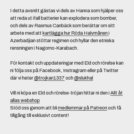
I detta avsnitt gästas vi dels av Hanna som hjälper oss
att reda ut ifall batterier kan explodera som bomber,
och dels av Rasmus Canbäck som berättar om sitt
arbete med att
kartlägga hur Röda Halvmånen
i
Azerbadjian stöttar regimen och hyllar den etniska
rensningen i Nagorno-Karabach.
För kontakt och uppdateringar med Eld och rörelse kan
ni följa oss på Facebook, Instragram eller på Twitter
där vi heter
@trojkan1337
och
@slukhal
Vill ni köpa en Eld och rörelse-tröjan hittar ni den i
Allt åt
allas webshop
Stöd oss genom att bli
medlemmar på Patreon
och få
tillgång till exklusivt content!