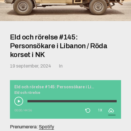
Eld och rörelse #145:
Personsökare i Libanon / Röda
korset i NK
19 september, 2024
In
Eld och rörelse #145: Personsökare i Libanon / Röda korset i NK
Eld och rörelse
1X
00:00
/
44:56
Prenumerera:
Spotify