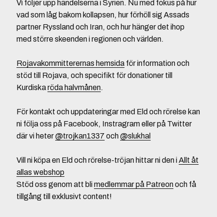
Vi följer upp händelserna i Syrien. Nu med fokus på hur
vad som låg bakom kollapsen, hur förhöll sig Assads
partner Ryssland och Iran, och hur hänger det ihop
med större skeenden i regionen och världen.
Rojavakommitterernas hemsida
för information och
stöd till Rojava, och specifikt för donationer till
Kurdiska
röda halvmånen
.
För kontakt och uppdateringar med Eld och rörelse kan
ni följa oss på Facebook, Instragram eller på Twitter
där vi heter
@trojkan1337
och
@slukhal
Vill ni köpa en Eld och rörelse-tröjan hittar ni den i
Allt åt
allas webshop
Stöd oss genom att bli
medlemmar på Patreon
och få
tillgång till exklusivt content!