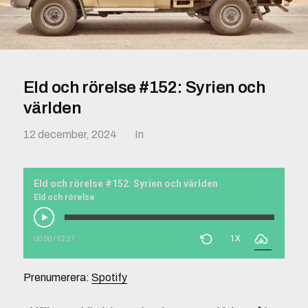
Eld och rörelse #152: Syrien och
världen
12 december, 2024
In
Eld och rörelse #152: Syrien och världen
Eld och rörelse
1X
00:00
/
52:27
Prenumerera:
Spotify