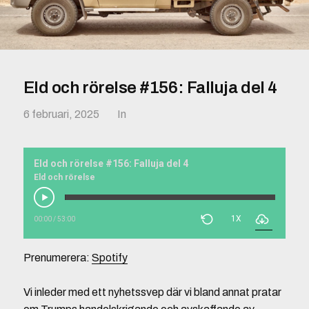
Eld och rörelse #156: Falluja del 4
6 februari, 2025
In
Eld och rörelse #156: Falluja del 4
Eld och rörelse
1X
00:00
/
53:00
Prenumerera:
Spotify
Vi inleder med ett nyhetssvep där vi bland annat pratar