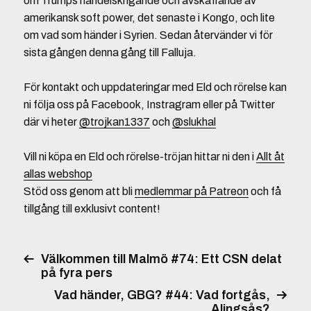
om Trumps handelskrigande och avskaffande av
amerikansk soft power, det senaste i Kongo, och lite
om vad som händer i Syrien. Sedan återvänder vi för
sista gången denna gång till Falluja.
För kontakt och uppdateringar med Eld och rörelse kan
ni följa oss på Facebook, Instragram eller på Twitter
där vi heter
@trojkan1337
och
@slukhal
Vill ni köpa en Eld och rörelse-tröjan hittar ni den i
Allt åt
allas webshop
Stöd oss genom att bli
medlemmar på Patreon
och få
tillgång till exklusivt content!
Välkommen till Malmö #74: Ett CSN delat
på fyra pers
Vad händer, GBG? #44: Vad fortgås,
Alingsås?