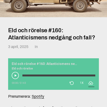
Eld och rörelse #160:
Atlanticismens nedgång och fall?
3 april, 2025
In
Eld och rörelse #160: Atlanticismens nedgång och fall?
Eld och rörelse
1X
00:00
/
51:43
Prenumerera:
Spotify