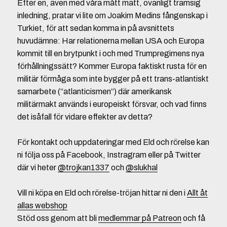
Efter en, även med våra mått mätt, ovanligt tramsig
inledning, pratar vi lite om Joakim Medins fångenskap i
Turkiet, för att sedan komma in på avsnittets
huvudämne: Har relationerna mellan USA och Europa
kommit till en brytpunkt i och med Trumpregimens nya
förhållningssätt? Kommer Europa faktiskt rusta för en
militär förmåga som inte bygger på ett trans-atlantiskt
samarbete (”atlanticismen”) där amerikansk
militärmakt används i europeiskt försvar, och vad finns
det isåfall för vidare effekter av detta?
För kontakt och uppdateringar med Eld och rörelse kan
ni följa oss på Facebook, Instragram eller på Twitter
där vi heter
@trojkan1337
och
@slukhal
Vill ni köpa en Eld och rörelse-tröjan hittar ni den i
Allt åt
allas webshop
Stöd oss genom att bli
medlemmar på Patreon
och få