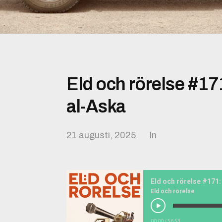
Eld och rörelse #17
al-Aska
21 augusti, 2025
In
Eld och rörelse #171
Eld och rörelse
00:00
/
56:53