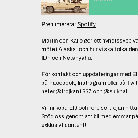
Prenumerera:
Spotify
Martin och Kalle gör ett nyhetssvep v
möte i Alaska, och hur vi ska tolka den
IDF och Netanyahu.
För kontakt och uppdateringar med Eld
på Facebook, Instragram eller på Twitt
heter
@trojkan1337
och
@slukhal
Vill ni köpa Eld och rörelse-tröjan hitta
Stöd oss genom att bli
medlemmar på
exklusivt content!