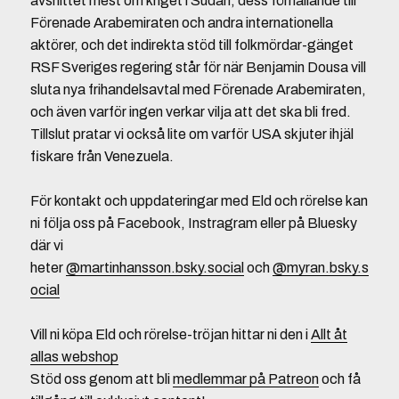
avsnittet mest om kriget i Sudan, dess förhållande till
Förenade Arabemiraten och andra internationella
aktörer, och det indirekta stöd till folkmördar-gänget
RSF Sveriges regering står för när Benjamin Dousa vill
sluta nya frihandelsavtal med Förenade Arabemiraten,
och även varför ingen verkar vilja att det ska bli fred.
Tillslut pratar vi också lite om varför USA skjuter ihjäl
fiskare från Venezuela.
För kontakt och uppdateringar med Eld och rörelse kan
ni följa oss på Facebook, Instragram eller på Bluesky
där vi
heter
@martinhansson.bsky.social
och
@myran.bsky.s
ocial
Vill ni köpa Eld och rörelse-tröjan hittar ni den i
Allt åt
allas webshop
Stöd oss genom att bli
medlemmar på Patreon
och få