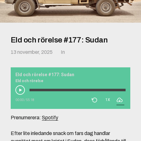
Eld och rörelse #177: Sudan
13 november, 2025
In
Eld och rörelse #177: Sudan
Eld och rörelse
1X
00:00
/
55:18
Prenumerera:
Spotify
Efter lite inledande snack om fars dag handlar