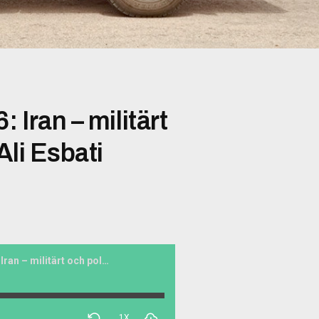
 Iran – militärt
Ali Esbati
Eld och rörelse #186: Iran – militärt och politiskt. Gäst: Ali Esbati
1X