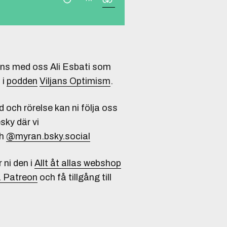
ans med oss Ali Esbati som
 i
podden
Viljans Optimism
.
 och rörelse kan ni följa oss
sky där vi
h
@myran.bsky.social
r ni den i
Allt åt allas webshop
 Patreon
och få tillgång till