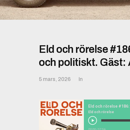
Eld och rörelse #186:
och politiskt. Gäst: 
5 mars, 2026
In
Eld och rörelse
00:00
/
57:56