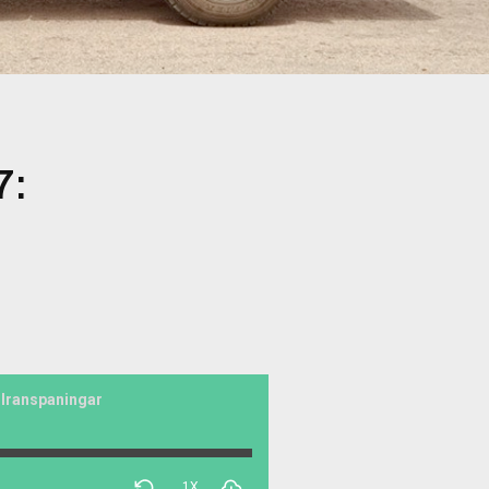
7:
 Iranspaningar
1X