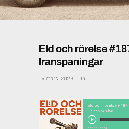
Eld och rörelse #18
Iranspaningar
19 mars, 2026
In
Eld och rörelse #187:
Eld och rörelse
00:00
/
1:06:54