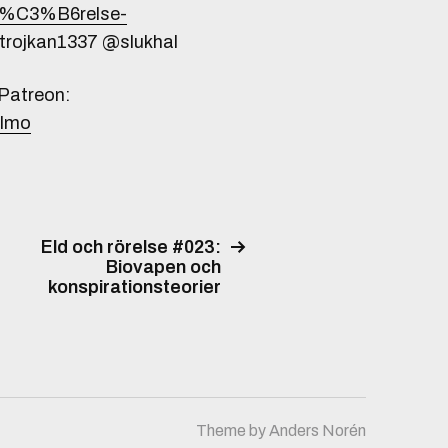
-R%C3%B6relse-
 @trojkan1337 @slukhal
 Patreon:
almo
Eld och rörelse #023:
Biovapen och
konspirationsteorier
Theme by
Anders Norén