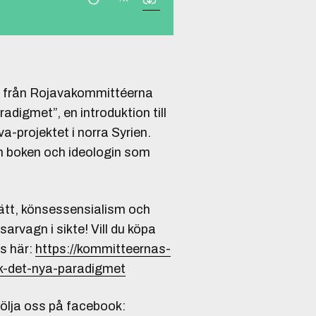
af från Rojavakommittéerna
adigmet”, en introduktion till
va-projektet i norra Syrien.
om boken och ideologin som
ätt, könsessensialism och
arvagn i sikte! Vill du köpa
s här:
https://kommitteernas-
k-det-nya-paradigmet
följa oss på facebook: