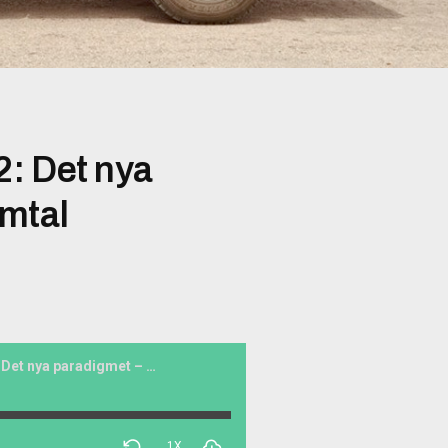
2: Det nya
mtal
Eld och rörelse #022: Det nya paradigmet – boksamtal
1X