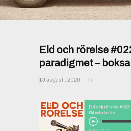
Eld och rörelse #02
paradigmet – boksa
13 augusti, 2020
In
Eld och rörelse
00:00
/
1:03:12