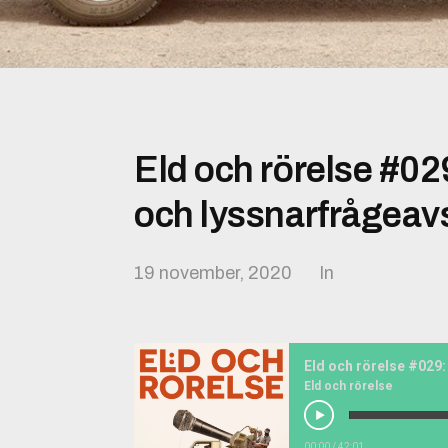
Eld och rörelse #02
och lyssnarfrågeavsn
19 november, 2020
In
Eld och rörelse
00:00
/
42:01