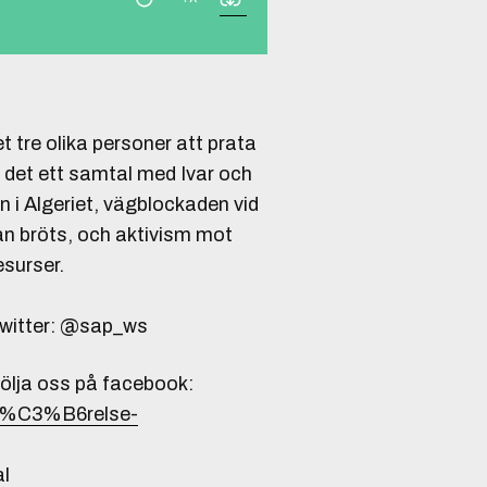
t tre olika personer att prata
r det ett samtal med Ivar och
 i Algeriet, vägblockaden vid
an bröts, och aktivism mot
surser.
 twitter: @sap_ws
följa oss på facebook:
-R%C3%B6relse-
al