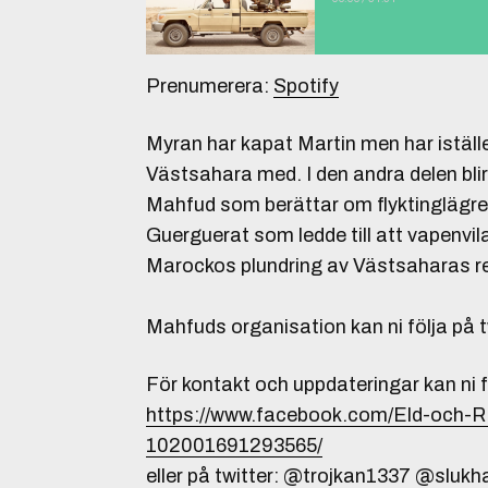
Prenumerera:
Spotify
Myran har kapat Martin men har iställe
Västsahara med. I den andra delen bli
Mahfud som berättar om flyktinglägren
Guerguerat som ledde till att vapenvil
Marockos plundring av Västsaharas re
Mahfuds organisation kan ni följa på
För kontakt och uppdateringar kan ni 
https://www.facebook.com/Eld-och
102001691293565/
eller på twitter: @trojkan1337 @slukh