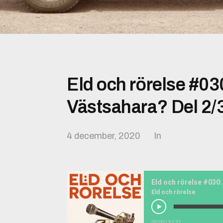
Eld och rörelse #03
Västsahara? Del 2/3
4 december, 2020
In
Eld och rörelse
00:00
/
51:31