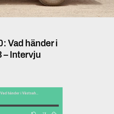
0: Vad händer i
 – Intervju
Eld och rörelse #030: Vad händer i Västsahara? Del 2/3 – Intervju
1X