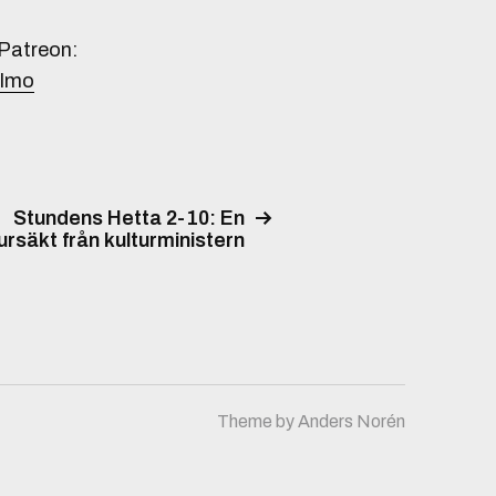
 Patreon:
almo
Stundens Hetta 2-10: En
ursäkt från kulturministern
Theme by
Anders Norén