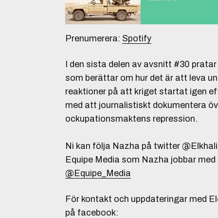
Prenumerera:
Spotify
I den sista delen av avsnitt #30 prat
som berättar om hur det är att leva 
reaktioner på att kriget startat igen e
med att journalistiskt dokumentera 
ockupationsmaktens repression.
Ni kan följa Nazha på twitter @Elkha
Equipe Media som Nazha jobbar med ka
@Equipe_Media
För kontakt och uppdateringar med Eld
på facebook: