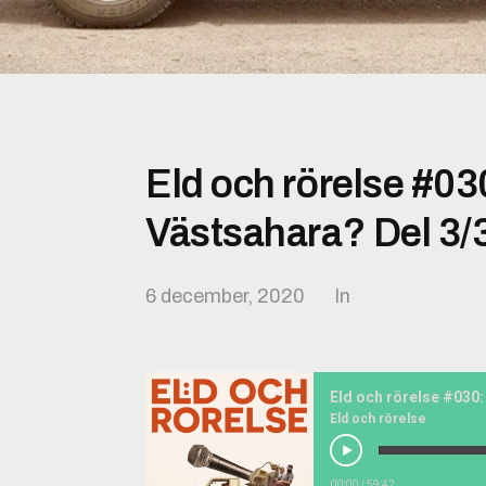
Eld och rörelse #03
Västsahara? Del 3/3
6 december, 2020
In
Eld och rörelse
00:00
/
59:42