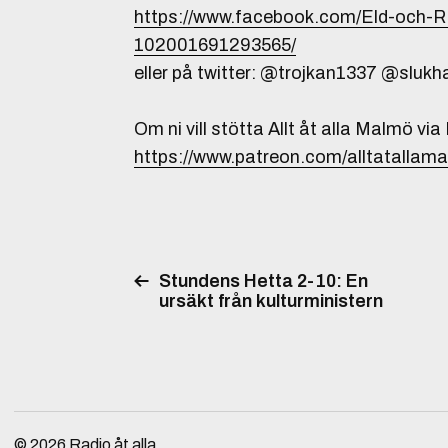
https://www.facebook.com/Eld-och
102001691293565/
eller på twitter: @trojkan1337 @slukh
Om ni vill stötta Allt åt alla Malmö via
https://www.patreon.com/alltatallam
Stundens Hetta 2-10: En
ursäkt från kulturministern
© 2026
Radio åt alla