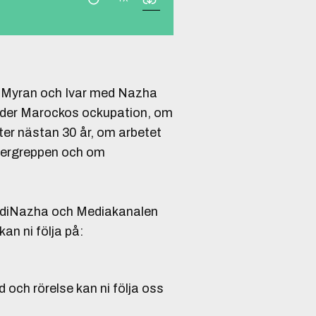
ar Myran och Ivar med Nazha
under Marockos ockupation, om
fter nästan 30 år, om arbetet
övergreppen och om
lidiNazha och Mediakanalen
n ni följa på:
 och rörelse kan ni följa oss