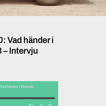
0: Vad händer i
 – Intervju
Eld och rörelse #030: Vad händer i Västsahara? Del 3/3 – Intervju
1X