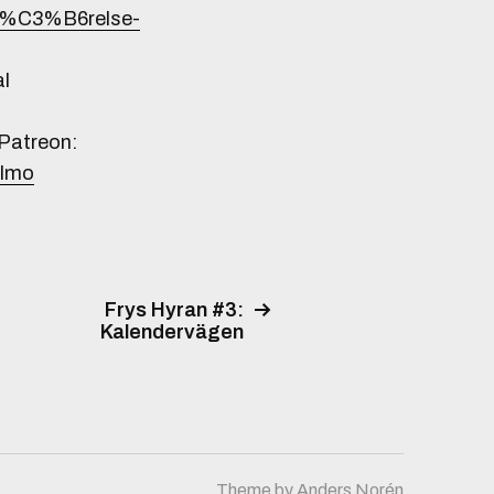
-R%C3%B6relse-
al
 Patreon:
almo
Frys Hyran #3:
Kalendervägen
Theme by
Anders Norén