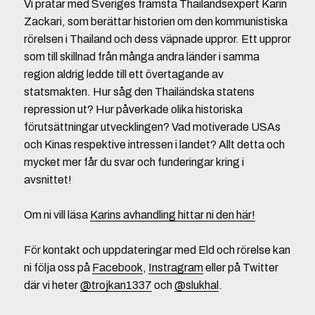
Vi pratar med Sveriges främsta Thailandsexpert Karin
Zackari, som berättar historien om den kommunistiska
rörelsen i Thailand och dess väpnade uppror. Ett uppror
som till skillnad från många andra länder i samma
region aldrig ledde till ett övertagande av
statsmakten. Hur såg den Thailändska statens
repression ut? Hur påverkade olika historiska
förutsättningar utvecklingen? Vad motiverade USAs
och Kinas respektive intressen i landet? Allt detta och
mycket mer får du svar och funderingar kring i
avsnittet!
Om ni vill läsa
Karins avhandling hittar ni den här!
För kontakt och uppdateringar med Eld och rörelse kan
ni följa oss på
Facebook
,
Instragram
eller på Twitter
där vi heter
@trojkan1337
och
@slukhal
.