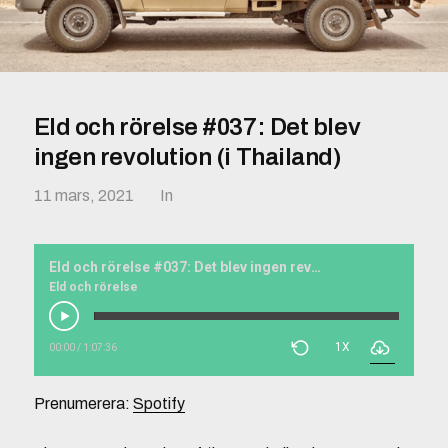
Eld och rörelse #037: Det blev
ingen revolution (i Thailand)
11 mars, 2021
In
Eld och rörelse #037: Det blev ingen revolution (i Thailand)
Eld och rörelse
1X
00:00
/
1:07:36
Prenumerera:
Spotify