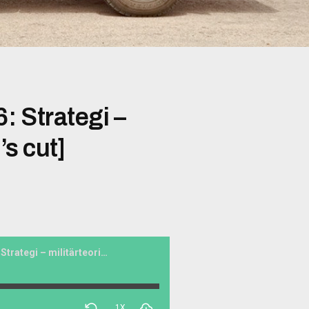
: Strategi –
’s cut]
Eld och rörelse #046: Strategi – militärteori[Director’s cut]
1X