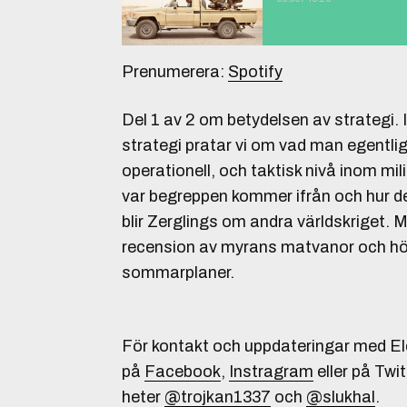
Prenumerera:
Spotify
Del 1 av 2 om betydelsen av strategi. 
strategi pratar vi om vad man egentli
operationell, och taktisk nivå inom mili
var begreppen kommer ifrån och hur d
blir Zerglings om andra världskriget. M
recension av myrans matvanor och hö
sommarplaner.
För kontakt och uppdateringar med Eld
på
Facebook
,
Instragram
eller på Twit
heter
@trojkan1337
och
@slukhal
.