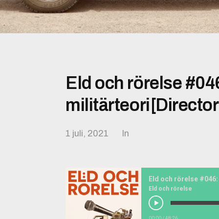
Eld och rörelse #046
militärteori[Director
1 juli, 2021
In
Eld och rörelse
00:00
/
48:26