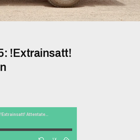
: !Extrainsatt!
in
Eld och rörelse #085: !Extrainsatt! Attentatet mot Dugin
1X