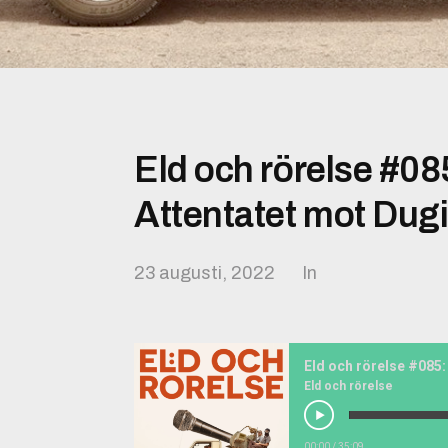
Eld och rörelse #085
Attentatet mot Dug
23 augusti, 2022
In
Eld och rörelse
00:00
/
35:09