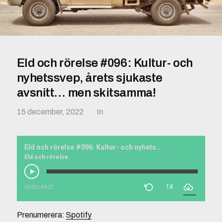
Eld och rörelse #096: Kultur- och
nyhetssvep, årets sjukaste
avsnitt… men skitsamma!
15 december, 2022
In
Eld och rörelse #096: Kultur- och nyhetssvep, årets sjukaste avsnitt… men skitsamma!
Eld och rörelse
1X
00:00
/
46:27
Prenumerera:
Spotify