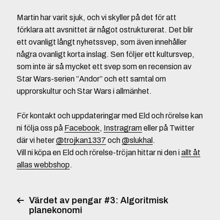
Martin har varit sjuk, och vi skyller på det för att
förklara att avsnittet är något ostrukturerat. Det blir
ett ovanligt långt nyhetssvep, som även innehåller
några ovanligt korta inslag. Sen följer ett kultursvep,
som inte är så mycket ett svep som en recension av
Star Wars-serien ”Andor” och ett samtal om
upprorskultur och Star Wars i allmänhet.
För kontakt och uppdateringar med Eld och rörelse kan
ni följa oss på
Facebook
,
Instragram
eller på Twitter
där vi heter
@trojkan1337
och
@slukhal
.
Vill ni köpa en Eld och rörelse-tröjan hittar ni den i
allt åt
allas webbshop
.
Värdet av pengar #3: Algoritmisk
planekonomi