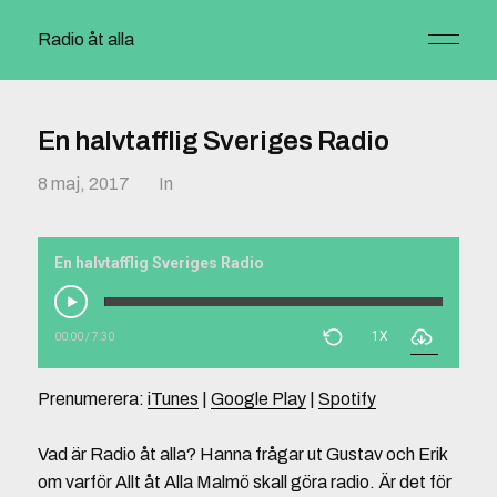
Radio åt alla
En halvtafflig Sveriges Radio
8 maj, 2017
In
En halvtafflig Sveriges Radio
1X
00:00
/
7:30
Prenumerera:
iTunes
|
Google Play
|
Spotify
Vad är Radio åt alla? Hanna frågar ut Gustav och Erik
om varför Allt åt Alla Malmö skall göra radio. Är det för