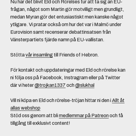
Nu har det blivit Eld och Rörelses tur att ta sig an EU-
frågan, något som Martin gör motvilligt men grundligt,
medan Myran gör det entusiastiskt men kanske något
ytligare. Vi pratar också om hur det var i Malmö under
Eurovision samt recenserar debattinsatsen från
Vänsterpartiets fjärde namn på EU-vallistan.
Stötta
vår insamling
till Friends of Hebron.
För kontakt och uppdateringar med Eld och rörelse kan
ni följa oss på Facebook, Instragram eller på Twitter
där vi heter
@trojkan1337
och
@slukhal
Vill ni köpa en Eld och rörelse-tröjan hittar ni den i
Allt åt
allas webshop
Stöd oss genom att bli
medlemmar på Patreon
och få
tillgång till exklusivt content!