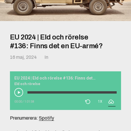
EU 2024 | Eld och rörelse
#136: Finns det en EU-armé?
16 maj, 2024
In
EU 2024 | Eld och rörelse #136: Finns det en EU-armé?
Eld och rörelse
1X
00:00
/
1:01:58
Prenumerera:
Spotify