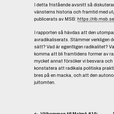
I detta fristående avsnitt så diskuter
vänsterns historia och framtid med u
publicerats av MSB:
https://rib.msb.se
I rapporten så hävdas att den utompa
avradikaliserats. Stämmer verkligen de
sätt? Vad är egentligen radikalitet? V
komma att bli framtidens former av ra
mycket annat försöker vi besvara och
konstatera att radikala politiska pra
bres på en macka, och att den auton
jultomten.