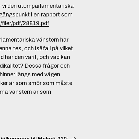
ar vi den utomparlamentariska
tgångspunkt i en rapport som
/filer/pdf/28819.pdf
rlamentariska vänstern har
nna tes, och isåfall på vilket
ad har den varit, och vad kan
dikalitet? Dessa frågor och
 hinner längs med vägen
ktiker är som smör som måste
oma vänstern är som