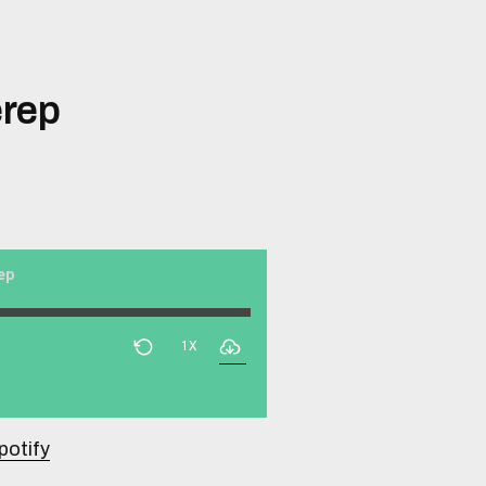
erep
rep
1X
potify