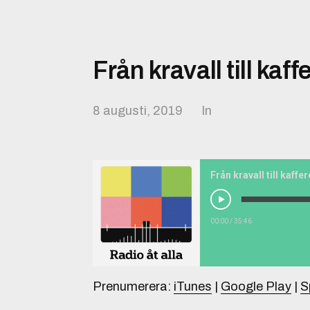
Från kravall till kaff
8 augusti, 2019
In
Från kravall till kaffe
00:00
/
35:46
Prenumerera:
iTunes
|
Google Play
|
S