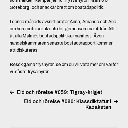
som händer i kampanjen för frysta hyror i Malmö &
Göteborg, och snackar brett om bostadspolitik.
I denna månads avsnitt pratar Anna, Amanda och Ana
om hemmets politik och det gemensamma utifrån Allt
åt alla Malmös bostadspolitiska manifest. Även
handelskammaren senaste bostadsrapport kommer
att diskuteras.
Besök gärna
fryshyran.se
om du vill veta mer om varför
vi måste frysa hyran.
Eld och rörelse #059: Tigray-kriget
Eld och rörelse #060: Klassdiktatur i
Kazakstan