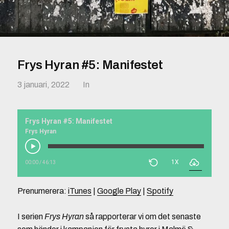
Frys Hyran #5: Manifestet
3 januari, 2022
In
Frys Hyran #5: Manifestet
Frys Hyran
1X
00:00
/
46:13
Prenumerera:
iTunes
|
Google Play
|
Spotify
I serien
Frys Hyran
så rapporterar vi om det senaste