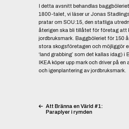
I detta avsnitt behandlas baggbölerie
1800-talet, vi läser ur Jonas Stadling
pratar om SOU:15, den statliga utredn
återigen ska bli tillåtet för företag at
jordbruksmark. Baggböleriet för 150 å
stora skogsföretagen och möjliggör ett
‘land grabbing’ som det kallas idag) i
IKEA köper upp mark och driver på en
och igenplantering av jordbruksmark.
Att Bränna en Värld #1:
Paraplyer i rymden