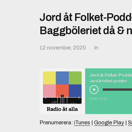
Jord åt Folket-Podd
Baggböleriet då & 
12 november, 2020
In
Jord åt folket-podden
00:00
/
47:33
Prenumerera:
iTunes
|
Google Play
|
S