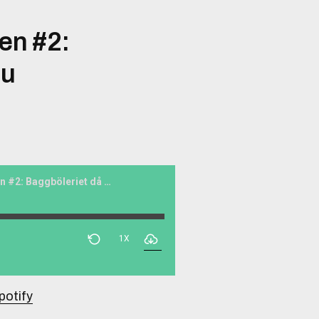
en #2:
nu
Jord åt Folket-Podden #2: Baggböleriet då & nu
1X
potify