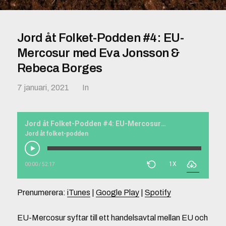
Jord åt Folket-Podden #4: EU-
Mercosur med Eva Jonsson &
Rebeca Borges
7 januari, 2021
In
Jord åt Folket-Podden #4: EU-Mercosur med Eva Jonsson & Rebeca Borges
Jord åt folket-podden
1X
00:00
/
52:17
Prenumerera:
iTunes
|
Google Play
|
Spotify
EU-Mercosur syftar till ett handelsavtal mellan EU och