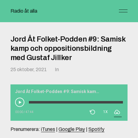
Radio åt alla
Jord Åt Folket-Podden #9: Samisk
kamp och oppositionsbildning
med Gustaf Jillker
25 oktober, 2021
In
Jord Åt Folket-Podden #9: Samisk kamp och oppositionsbildning med Gustaf Jillker
1X
00:00
/
47:44
Prenumerera:
iTunes
|
Google Play
|
Spotify