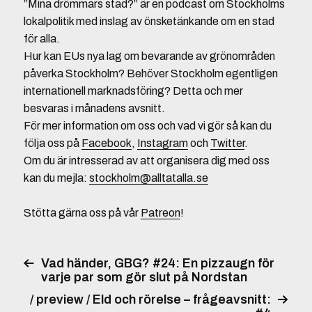
”Mina drömmars stad?” är en podcast om Stockholms
lokalpolitik med inslag av önsketänkande om en stad
för alla.
Hur kan EUs nya lag om bevarande av grönområden
påverka Stockholm? Behöver Stockholm egentligen
internationell marknadsföring? Detta och mer
besvaras i månadens avsnitt.
För mer information om oss och vad vi gör så kan du
följa oss på
Facebook
,
Instagram
och
Twitter
.
Om du är intresserad av att organisera dig med oss
kan du mejla:
stockholm@alltatalla.se
Stötta gärna oss på vår
Patreon
!
Vad händer, GBG? #24: En pizzaugn för
varje par som gör slut på Nordstan
/ preview / Eld och rörelse – frågeavsnitt: