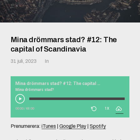
Mina drömmars stad? #12: The
capital of Scandinavia
31 juli, 2023
In
Mina drömmars stad? #12: The capital of Scandinavia
Mina drömmars stad?
1X
00:00
/
48:00
Prenumerera:
iTunes
|
Google Play
|
Spotify