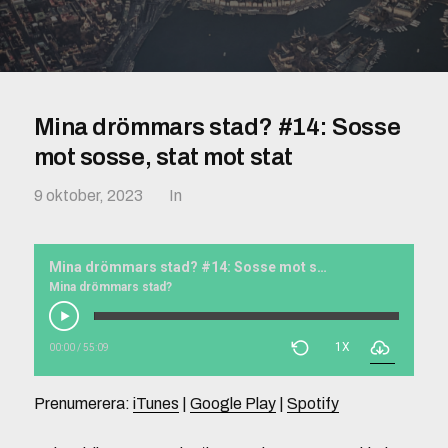
Mina drömmars stad? #14: Sosse
mot sosse, stat mot stat
9 oktober, 2023
In
Mina drömmars stad? #14: Sosse mot sosse, stat mot stat
Mina drömmars stad?
1X
00:00
/
55:09
Prenumerera:
iTunes
|
Google Play
|
Spotify