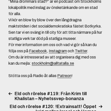
”Mina drömmars stad?” är en podcast om Stockholms
lokalpolitik med inslag av önsketänkande om en stad
för alla.
Vi kör en blow by blow över den långdragna
maktstriden i det socialdemokratiska fästet Botkyrka.
Sen tar vi en sväng in till city för att titta närmare på hur
statliga verk tar död på statliga museer.
För mer information om oss och vad vi gör så kan du
följa oss på
Facebook
,
Instagram
och
Twitter
.
Om du är intresserad av att organisera dig med oss
kan du mejla:
stockholm@alltatalla.se
Stötta oss på Radio åt allas
Patreon
!
Eld och rörelse #119: Från Krim till
Khalistan – Nyhetssvep-bonanza
Eld och rörelse #120: !Extrainsatt! Öppet