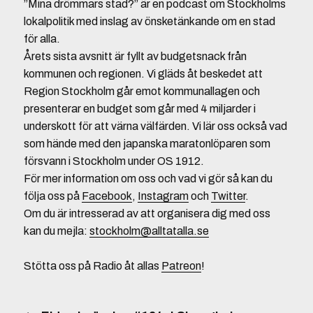
”Mina drömmars stad?” är en podcast om Stockholms
lokalpolitik med inslag av önsketänkande om en stad
för alla.
Årets sista avsnitt är fyllt av budgetsnack från
kommunen och regionen. Vi gläds åt beskedet att
Region Stockholm går emot kommunallagen och
presenterar en budget som går med 4 miljarder i
underskott för att värna välfärden. Vi lär oss också vad
som hände med den japanska maratonlöparen som
försvann i Stockholm under OS 1912.
För mer information om oss och vad vi gör så kan du
följa oss på
Facebook
,
Instagram
och
Twitter
.
Om du är intresserad av att organisera dig med oss
kan du mejla:
stockholm@alltatalla.se
Stötta oss på Radio åt allas
Patreon
!