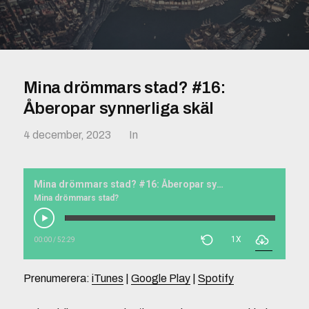
Mina drömmars stad? #16:
Åberopar synnerliga skäl
4 december, 2023
In
Mina drömmars stad? #16: Åberopar synnerliga skäl
Mina drömmars stad?
1X
00:00
/
52:29
Prenumerera:
iTunes
|
Google Play
|
Spotify