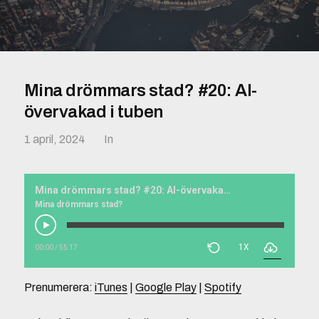
Mina drömmars stad? #20: AI-
övervakad i tuben
1 april, 2024
In
Mina drömmars stad? #20: AI-övervakad i tuben
Mina drömmars stad?
1X
00:00
/
55:17
Prenumerera:
iTunes
|
Google Play
|
Spotify