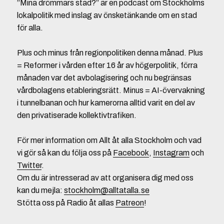
”Mina drömmars stad?” är en podcast om Stockholms
lokalpolitik med inslag av önsketänkande om en stad
för alla.
Plus och minus från regionpolitiken denna månad. Plus
= Reformer i vården efter 16 år av högerpolitik, förra
månaden var det avbolagisering och nu begränsas
vårdbolagens etableringsrätt. Minus = AI-övervakning
i tunnelbanan och hur kamerorna alltid varit en del av
den privatiserade kollektivtrafiken.
För mer information om Allt åt alla Stockholm och vad
vi gör så kan du följa oss på
Facebook
,
Instagram
och
Twitter
.
Om du är intresserad av att organisera dig med oss
kan du mejla:
stockholm@alltatalla.se
Stötta oss på Radio åt allas
Patreon
!