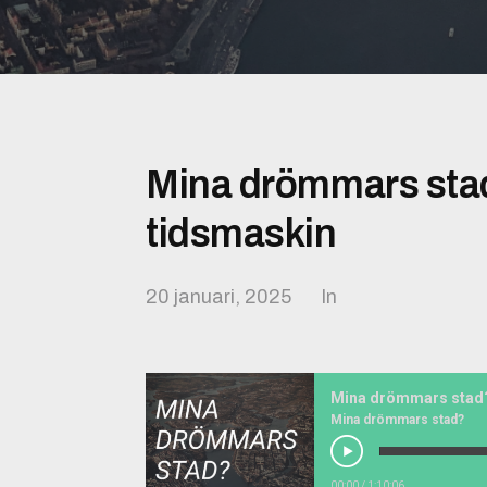
Mina drömmars stad
tidsmaskin
20 januari, 2025
In
Mina drömmars stad?
00:00
/
1:10:06