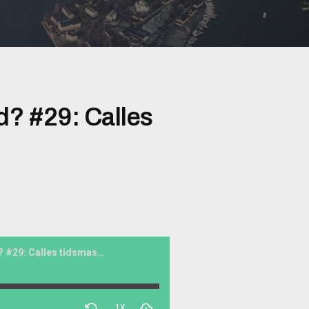
? #29: Calles
Mina drömmars stad? #29: Calles tidsmaskin
1X