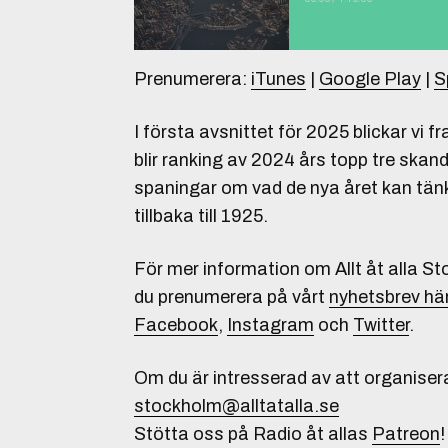
Prenumerera:
iTunes
|
Google Play
|
S
I första avsnittet för 2025 blickar vi 
blir ranking av 2024 års topp tre skand
spaningar om vad de nya året kan tän
tillbaka till 1925.
För mer information om Allt åt alla S
du prenumerera på vårt
nyhetsbrev hä
Facebook
,
Instagram
och
Twitter
.
Om du är intresserad av att organiser
stockholm@alltatalla.se
Stötta oss på Radio åt allas
Patreon
!