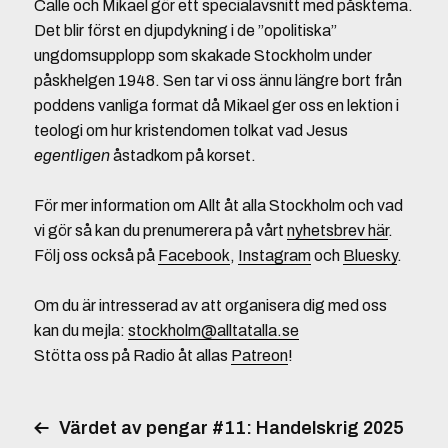
Calle och Mikael gör ett specialavsnitt med påsktema.
Det blir först en djupdykning i de ”opolitiska”
ungdomsupplopp som skakade Stockholm under
påskhelgen 1948. Sen tar vi oss ännu längre bort från
poddens vanliga format då Mikael ger oss en lektion i
teologi om hur kristendomen tolkat vad Jesus
egentligen
åstadkom på korset.
För mer information om Allt åt alla Stockholm och vad
vi gör så kan du prenumerera på vårt
nyhetsbrev här
.
Följ oss också på
Facebook
,
Instagram
och
Bluesky
.
Om du är intresserad av att organisera dig med oss
kan du mejla:
stockholm@alltatalla.se
Stötta oss på Radio åt allas
Patreon
!
Värdet av pengar #11: Handelskrig 2025