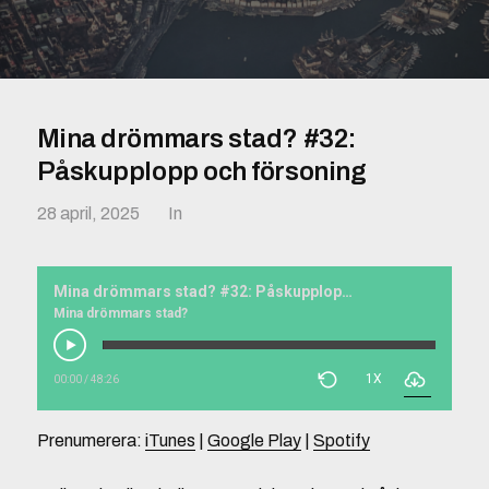
Mina drömmars stad? #32:
Påskupplopp och försoning
28 april, 2025
In
Mina drömmars stad? #32: Påskupplopp och försoning
Mina drömmars stad?
1X
00:00
/
48:26
Prenumerera:
iTunes
|
Google Play
|
Spotify