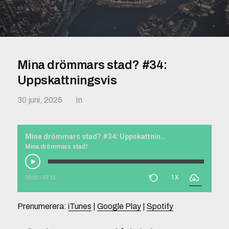
Mina drömmars stad? #34:
Uppskattningsvis
30 juni, 2025
In
Mina drömmars stad? #34: Uppskattningsvis
Mina drömmars stad?
1X
00:00
/
49:12
Prenumerera:
iTunes
|
Google Play
|
Spotify