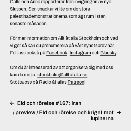
Calle och Anna rapporterar från invigningen av nya
Slussen. Sen snackar vi lite om de stora
palestinademonstrationerna som ägt rum i stan
senaste månaden.
För mer information om Allt åt alla Stockholm och vad
vi gör så kan du prenumerera på vårt
nyhetsbrev här
.
Följ oss också på
Facebook
,
Instagram
och
Bluesky
.
Om du är intresserad av att organisera dig med oss
kan du mejla:
stockholm@alltatalla.se
Stötta oss på Radio åt allas
Patreon
!
Eld och rörelse #167: Iran
/ preview / Eld och rörelse och kriget mot
lupinerna