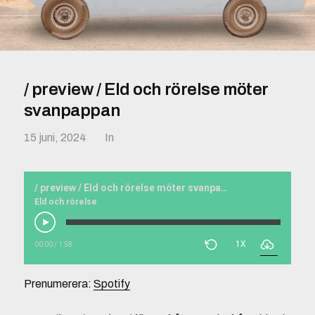
/ preview / Eld och rörelse möter
svanpappan
15 juni, 2024
In
/ preview / Eld och rörelse möter svanpappan
Eld och rörelse
1X
00:00
/
1:58
Prenumerera:
Spotify