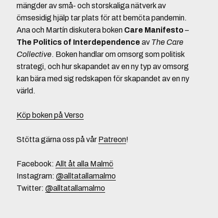
mängder av små- och storskaliga nätverk av
ömsesidig hjälp tar plats för att bemöta pandemin.
Ana och Martín diskutera boken
Care Manifesto
–
The
Politics of Interdependence
av
The Care
Collective
. Boken handlar om omsorg som politisk
strategi, och hur skapandet av en ny typ av omsorg
kan bära med sig redskapen för skapandet av en ny
värld.
Köp boken på Verso
Stötta gärna oss på vår
Patreon
!
Facebook:
Allt åt alla Malmö
Instagram:
@alltatallamalmo
Twitter:
@alltatallamalmo