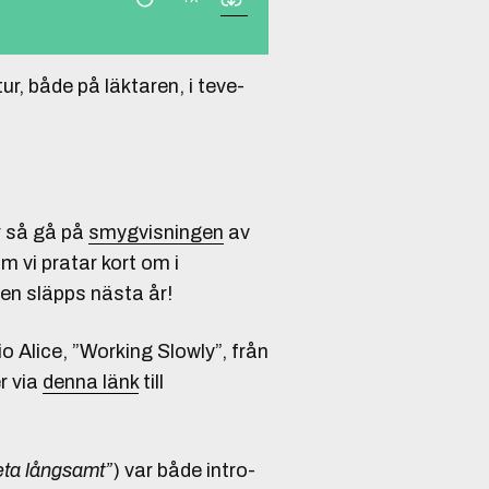
tur, både på läktaren, i teve-
r så gå på
smygvisningen
av
vi pratar kort om i
lmen släpps nästa år!
 Alice, ”Working Slowly”, från
r via
denna länk
till
eta långsamt”
) var både intro-