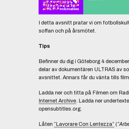
I detta avsnitt pratar vi om fotbollskul
soffan och på årsmötet.
Tips
Befinner du dig i Göteborg 4 decembe
delar av dokumentären ULTRAS av som 
avsnittet. Annars får du vänta tills fi
Ladda ner och titta på Filmen om Radio
Internet Archive
. Ladda ner undertexte
opensubtitles.org.
Låten
”Lavorare Con Lentezza”
(
”Arb