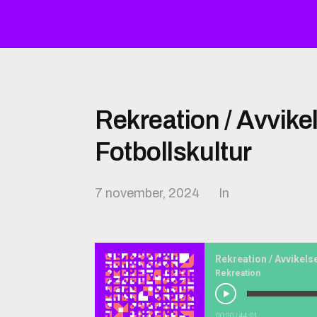
Rekreation / Avvikel
Fotbollskultur
7 november, 2024
In
Rekreation / Avvikelse
Rekreation
00:00
/
44:01