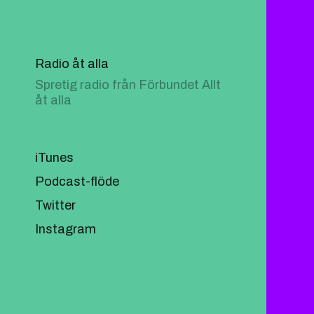
Radio åt alla
Spretig radio från Förbundet Allt
åt alla
iTunes
Podcast-flöde
Twitter
Instagram