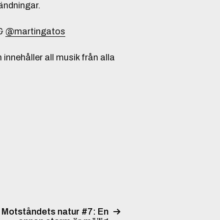
sändningar.
&
@martingatos
innehåller all musik från alla
Motståndets natur #7: En