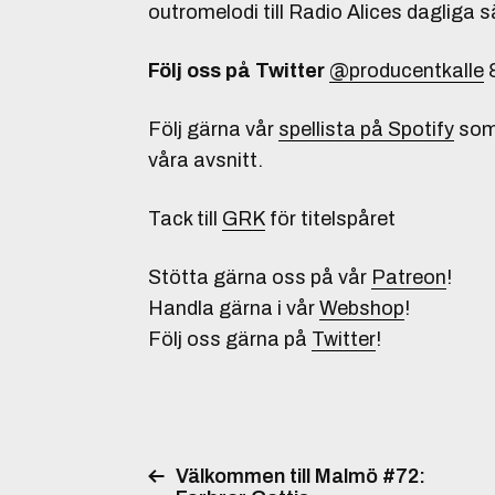
outromelodi till Radio Alices dagliga 
Följ oss på Twitter
@producentkalle
Följ gärna vår
spellista på Spotify
som 
våra avsnitt.
Tack till
GRK
för titelspåret
Stötta gärna oss på vår
Patreon
!
Handla gärna i vår
Webshop
!
Följ oss gärna på
Twitter
!
Välkommen till Malmö #72: