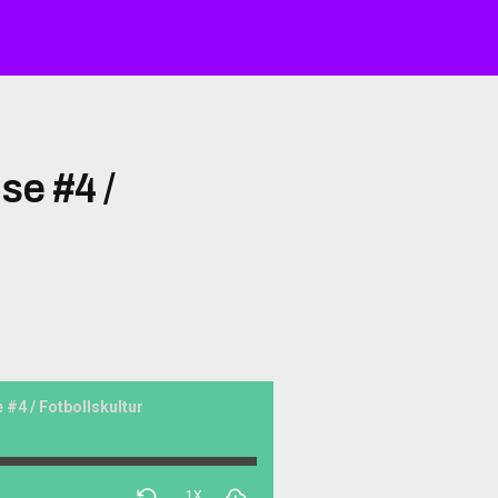
se #4 /
 #4 / Fotbollskultur
1X