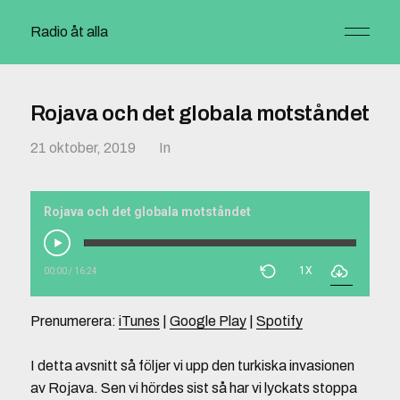
Radio åt alla
Rojava och det globala motståndet
21 oktober, 2019
In
Rojava och det globala motståndet
1X
00:00
/
16:24
Prenumerera:
iTunes
|
Google Play
|
Spotify
I detta avsnitt så följer vi upp den turkiska invasionen
av Rojava. Sen vi hördes sist så har vi lyckats stoppa