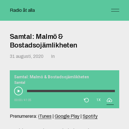
Radio åt alla
Samtal: Malmö &
Bostadsojämlikheten
31 augusti, 2020
In
Samtal: Malmö & Bostadsojämlikheten
Samtal
1X
00:00
/
41:05
Prenumerera:
iTunes
|
Google Play
|
Spotify