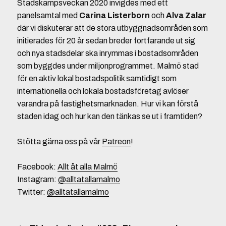
Stadskampsveckan 2020 invigdes med ett
panelsamtal med
Carina Listerborn
och
Alva Zalar
där vi diskuterar att de stora utbyggnadsområden som
initierades för 20 år sedan breder fortfarande ut sig
och nya stadsdelar ska inrymmas i bostadsområden
som byggdes under miljonprogrammet. Malmö stad
för en aktiv lokal bostadspolitik samtidigt som
internationella och lokala bostadsföretag avlöser
varandra på fastighetsmarknaden. Hur vi kan förstå
staden idag och hur kan den tänkas se ut i framtiden?
Stötta gärna oss på vår
Patreon
!
Facebook:
Allt åt alla Malmö
Instagram:
@alltatallamalmo
Twitter:
@alltatallamalmo