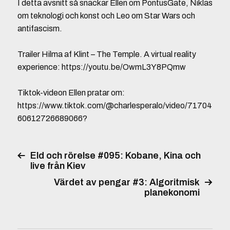
I detta avsnitt så snackar Ellen om PontusGate, Niklas
om teknologi och konst och Leo om Star Wars och
antifascism.
Trailer Hilma af Klint – The Temple. A virtual reality
experience: https://youtu.be/OwmL3Y8PQmw
Tiktok-videon Ellen pratar om:
https://www.tiktok.com/@charlesperalo/video/71704
60612726689066?
Eld och rörelse #095: Kobane, Kina och
live från Kiev
Värdet av pengar #3: Algoritmisk
planekonomi