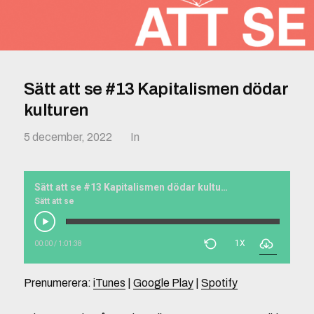
Sätt att se #13 Kapitalismen dödar
kulturen
5 december, 2022
In
Sätt att se #13 Kapitalismen dödar kulturen
Sätt att se
1X
00:00
/
1:01:38
Prenumerera:
iTunes
|
Google Play
|
Spotify