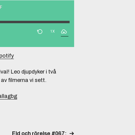
FF
1X
potify
al! Leo djupdyker i två
av filmerna vi sett.
allagbg
Eld och rörelse #067: