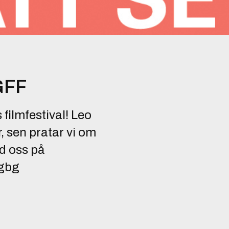
IGFF
filmfestival! Leo
, sen pratar vi om
öd oss på
agbg