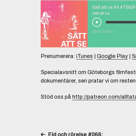
Sätt att se #6 #TGIG
Sätt att se
00:00
/
1:05:42
Prenumerera:
iTunes
|
Google Play
|
S
Specialavsnitt om Göteborgs filmfestiv
dokumentärer, sen pratar vi om resten 
Stöd oss på
http://patreon.com/alltat
Eld och rörelse #066: