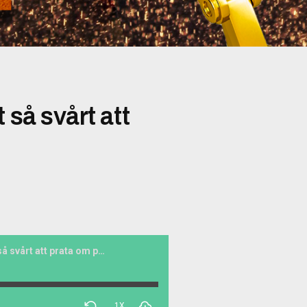
 så svårt att
SKF#1: Varför är det så svårt att prata om porr?
1X