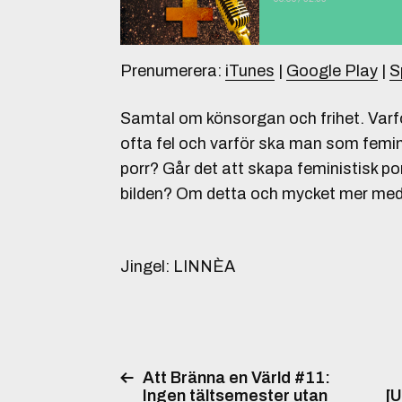
Prenumerera:
iTunes
|
Google Play
|
S
Samtal om könsorgan och frihet. Var
ofta fel och varför ska man som femini
porr? Går det att skapa feministisk por
bilden? Om detta och mycket mer med
Jingel: LINNÈA
Att Bränna en Värld #11:
Ingen tältsemester utan
[U