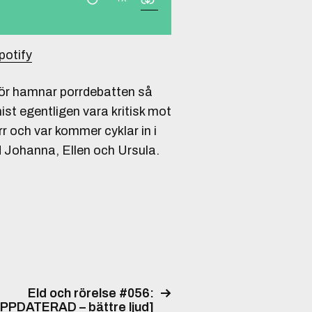
potify
för hamnar porrdebatten så
st egentligen vara kritisk mot
r och var kommer cyklar in i
 Johanna, Ellen och Ursula.
Eld och rörelse #056:
PPDATERAD – bättre ljud]