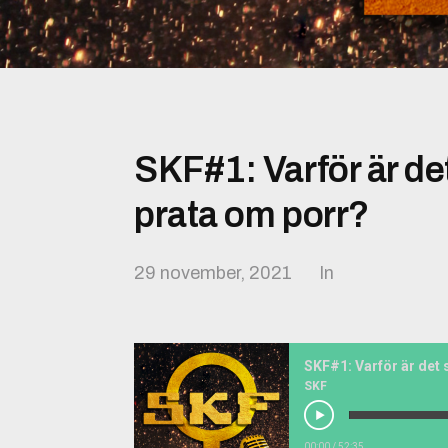
SKF#1: Varför är det
prata om porr?
29 november, 2021
In
SKF
00:00
/
52:35