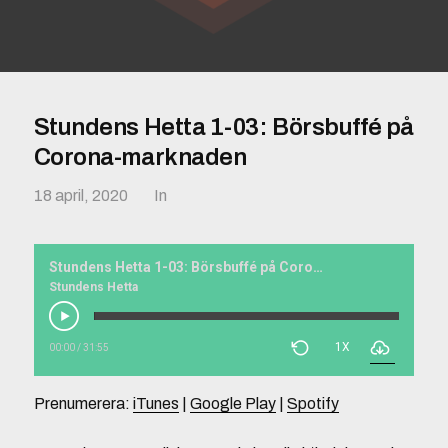
Stundens Hetta 1-03: Börsbuffé på
Corona-marknaden
18 april, 2020
In
Stundens Hetta 1-03: Börsbuffé på Corona-marknaden
Stundens Hetta
1X
00:00
/
31:55
Prenumerera:
iTunes
|
Google Play
|
Spotify