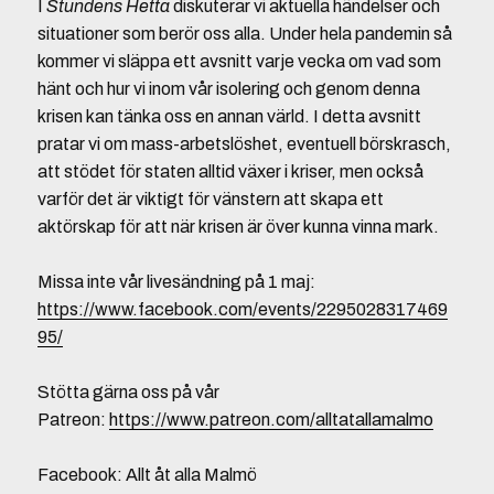
I
Stundens Hetta
diskuterar vi aktuella händelser och
situationer som berör oss alla. Under hela pandemin så
kommer vi släppa ett avsnitt varje vecka om vad som
hänt och hur vi inom vår isolering och genom denna
krisen kan tänka oss en annan värld. I detta avsnitt
pratar vi om mass-arbetslöshet, eventuell börskrasch,
att stödet för staten alltid växer i kriser, men också
varför det är viktigt för vänstern att skapa ett
aktörskap för att när krisen är över kunna vinna mark.
Missa inte vår livesändning på 1 maj:
https://www.facebook.com/events/2295028317469
95/
Stötta gärna oss på vår
Patreon:
https://www.patreon.com/alltatallamalmo
Facebook: Allt åt alla Malmö