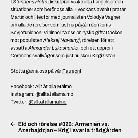
I
Stundens Hetta
diskuterar vi aktuella händelser och
situationer som berör oss alla. I veckans avsnitt pratar
Martin och Hector med journalisten Volodya Vagner
om alla de rörelser som just nu pågår i den forna
Sovjetunionen. Vi hinner ta oss an ryska giftattacken
mot populisten
Aleksej Navalnyj
, rörelsen för att
avsätta
Alexander Lukashenko
, och ett uppror i
Coronans svallvågor som just nu sker i Kirgizistan.
Stötta gärna oss på vår
Patreon
!
Facebook:
Allt åt alla Malmö
Instagram:
@alltatallamalmo
Twitter:
@alltatallamalmo
Eld och rörelse #026: Armenien vs.
Azerbajdzjan – Krig i svarta trädgården