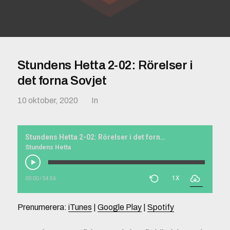
Stundens Hetta 2-02: Rörelser i
det forna Sovjet
10 oktober, 2020
In
Stundens Hetta 2-02: Rörelser i det forna Sovjet
Stundens Hetta
1X
00:00
/
54:56
Prenumerera:
iTunes
|
Google Play
|
Spotify