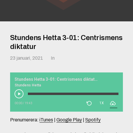
Stundens Hetta 3-01: Centrismens
diktatur
23 januari, 2021
In
Stundens Hetta 3-01: Centrismens diktatur
Stundens Hetta
1X
00:00
/
19:43
Prenumerera:
iTunes
|
Google Play
|
Spotify