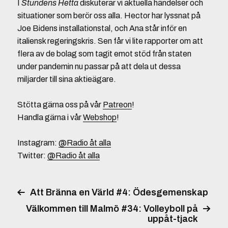
I
Stundens Hetta
diskuterar vi aktuella händelser och
situationer som berör oss alla. Hector har lyssnat på
Joe Bidens installationstal, och Ana står inför en
italiensk regeringskris. Sen får vi lite rapporter om att
flera av de bolag som tagit emot stöd från staten
under pandemin nu passar på att dela ut dessa
miljarder till sina aktieägare.
Stötta gärna oss på vår
Patreon
!
Handla gärna i vår
Webshop
!
Instagram:
@Radio åt alla
Twitter:
@Radio åt alla
Att Bränna en Värld #4: Ödesgemenskap
Välkommen till Malmö #34: Volleyboll på
uppåt-tjack