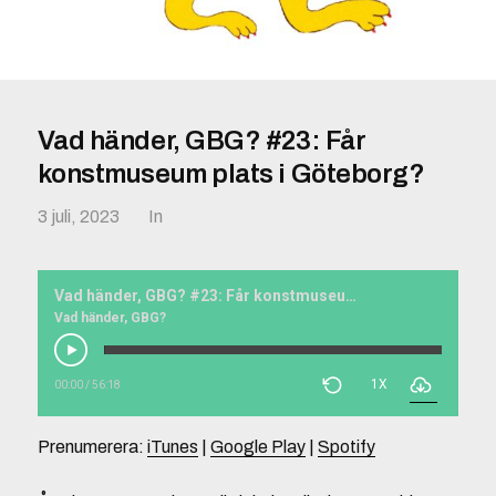
Vad händer, GBG? #23: Får
konstmuseum plats i Göteborg?
3 juli, 2023
In
Vad händer, GBG? #23: Får konstmuseum plats i Göteborg?
Vad händer, GBG?
1X
00:00
/
56:18
Prenumerera:
iTunes
|
Google Play
|
Spotify