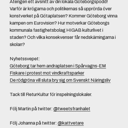
Återigen ett avsnitt av din lokala Göteborgspodd!
Varför är krögarna och politikernas så upprörda över
konstverket på Götaplatsen? Kommer Göteborg vinna
kampen om Eurovision? Hur motverkar Göteborgs
kommunala fastighetsbolag HIGAB kulturlivet i
staden? Och vilka konsekvenser får nedskärningarna i
skolan?
Nyhetssvepet:
Göteborg tar hem andraplatsen i Spårvagns-EM
Fiskare i protest mot vindkraftsparker
De rödgröna vill sluta bry sig om Svenskt Näringsliv
Tack till ReturKultur för inspelningslokaler.
Följ Martin på twitter:
@tweetsfranhalet
Följ Johanna på twitter:
@kattvetare