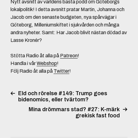
Nytt avsnitt av världens bästa podd om Göteborgs
lokalpolitik! I detta avsnitt pratar Martin, Johanna och
Jacob om den senaste budgeten, nya spårvägar i
Göteborg, Milleniumskiftet i sjukvården och många
andra nyheter. Samt: Har Jacob blivit nästan dödad av
Lasse Kronér?
Stötta Radio åt alla på
Patreon
!
Handla i vår
Webshop
!
Följ Radio åt alla på
Twitter
!
Eld och rörelse #149: Trump goes
bidenomics, eller tvärtom?
Mina drömmars stad? #27: K-märk
grekisk fast food