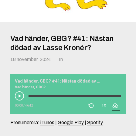
Vad händer, GBG? #41: Nästan
dödad av Lasse Kronér?
18 november, 2024
In
Vad händer, GBG? #41: Nästan dödad av Lasse Kronér?
Vad händer, GBG?
1X
00:00
/
46:42
Prenumerera:
iTunes
|
Google Play
|
Spotify