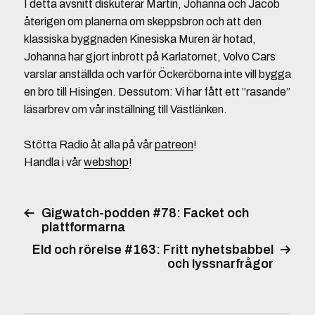
I detta avsnitt diskuterar Martin, Johanna och Jacob
återigen om planerna om skeppsbron och att den
klassiska byggnaden Kinesiska Muren är hotad,
Johanna har gjort inbrott på Karlatornet, Volvo Cars
varslar anställda och varför Öckeröborna inte vill bygga
en bro till Hisingen. Dessutom: Vi har fått ett ”rasande”
läsarbrev om vår inställning till Västlänken.
Stötta Radio åt alla på vår
patreon
!
Handla i vår
webshop
!
Gigwatch-podden #78: Facket och
plattformarna
Eld och rörelse #163: Fritt nyhetsbabbel
och lyssnarfrågor