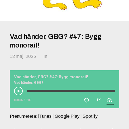
Vad händer, GBG? #47: Bygg
monorail!
12 maj, 2025
In
Vad händer, GBG? #47: Bygg monorail!
Vad händer, GBG?
1X
00:00
/
56:09
Prenumerera:
iTunes
|
Google Play
|
Spotify