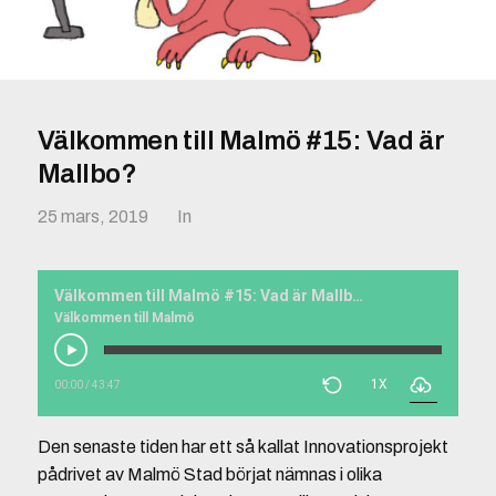
Välkommen till Malmö #15: Vad är
Mallbo?
25 mars, 2019
In
Välkommen till Malmö #15: Vad är Mallbo?
Välkommen till Malmö
1X
00:00
/
43:47
Den senaste tiden har ett så kallat Innovationsprojekt
pådrivet av Malmö Stad börjat nämnas i olika