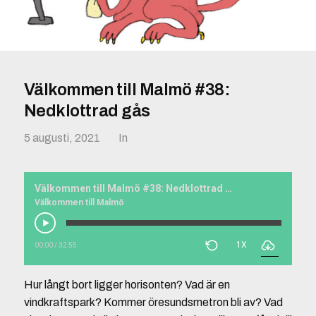
Välkommen till Malmö #38:
Nedklottrad gås
5 augusti, 2021
In
Välkommen till Malmö #38: Nedklottrad gås
Välkommen till Malmö
1X
00:00
/
32:55
Hur långt bort ligger horisonten? Vad är en
vindkraftspark? Kommer öresundsmetron bli av? Vad