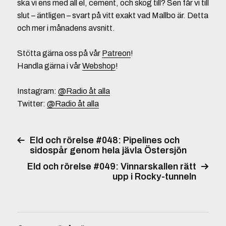
ska vi ens med all el, cement, och skog till? Sen får vi till
slut – äntligen – svart på vitt exakt vad Mallbo är. Detta
och mer i månadens avsnitt.
Stötta gärna oss på vår
Patreon
!
Handla gärna i vår
Webshop
!
Instagram:
@Radio åt alla
Twitter:
@Radio åt alla
Eld och rörelse #048: Pipelines och
sidospår genom hela jävla Östersjön
Eld och rörelse #049: Vinnarskallen rätt
upp i Rocky-tunneln