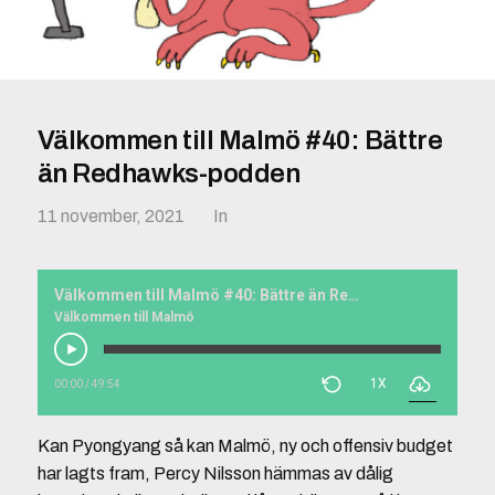
Välkommen till Malmö #40: Bättre
än Redhawks-podden
11 november, 2021
In
Välkommen till Malmö #40: Bättre än Redhawks-podden
Välkommen till Malmö
1X
00:00
/
49:54
Kan Pyongyang så kan Malmö, ny och offensiv budget
har lagts fram, Percy Nilsson hämmas av dålig